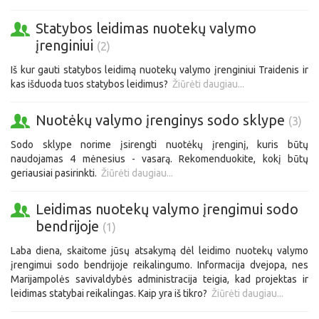
Statybos leidimas nuotekų valymo
įrenginiui
(2)
Iš kur gauti statybos leidimą nuotekų valymo įrenginiui Traidenis ir
kas išduoda tuos statybos leidimus?
Žiūrėti daugiau...
Nuotėkų valymo įrenginys sodo sklype
(3)
Sodo sklype norime įsirengti nuotėkų įrenginį, kuris būtų
naudojamas 4 mėnesius - vasarą. Rekomenduokite, kokį būtų
geriausiai pasirinkti.
Žiūrėti daugiau...
Leidimas nuotekų valymo įrengimui sodo
bendrijoje
(1)
Laba diena, skaitome jūsų atsakymą dėl leidimo nuotekų valymo
įrengimui sodo bendrijoje reikalingumo. Informacija dvejopa, nes
Marijampolės savivaldybės administracija teigia, kad projektas ir
leidimas statybai reikalingas. Kaip yra iš tikro?
Žiūrėti daugiau...