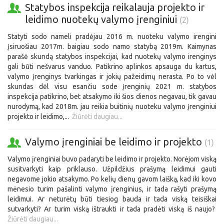
Statybos inspekcija reikalauja projekto ir
leidimo nuotekų valymo įrenginiui
(2)
Statyti sodo nameli pradėjau 2016 m. nuoteku valymo irengini
įsiruošiau 2017m. baigiau sodo namo statybą 2019m. Kaimynas
parašė skundą statybos inspekcijai, kad nuotekų valymo irenginys
gali būti nešvarus vanduo. Patikrino aplinkos apsauga du kartus,
valymo įrenginys tvarkingas ir jokių pažeidimų nerasta. Po to vėl
skundas dėl visu esančiu sode įrenginių 2021 m. statybos
inspekcija patikrino, bet atsakymo iki šios dienos negavau, tik gavau
nurodymą, kad 2018m. jau reikia buitinių nuoteku valymo įrenginiui
projekto ir leidimo,...
Žiūrėti daugiau...
Valymo įrenginiai be leidimo ir projekto
(1)
Valymo įrenginiai buvo padaryti be leidimo ir projekto. Norėjom viską
susitvarkyti kaip priklauso. Užpildžius prašymą leidimui gauti
negavome jokio atsakymo. Po kelių dienų gavom laišką, kad iki kovo
mėnesio turim pašalinti valymo įrenginius, ir tada rašyti prašymą
leidimui. Ar neturėtų būti tiesiog bauda ir tada viską teisiškai
sutvarkyti? Ar turim viską ištraukti ir tada pradėti viską iš naujo?
Žiūrėti daugiau...