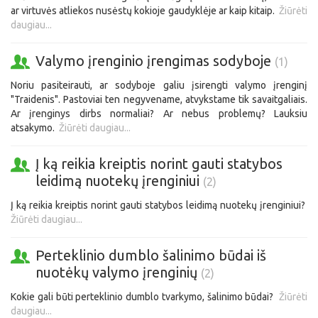
ar virtuvės atliekos nusėstų kokioje gaudyklėje ar kaip kitaip.
Žiūrėti
daugiau...
Valymo įrenginio įrengimas sodyboje
(1)
Noriu pasiteirauti, ar sodyboje galiu įsirengti valymo įrenginį
"Traidenis". Pastoviai ten negyvename, atvykstame tik savaitgaliais.
Ar įrenginys dirbs normaliai? Ar nebus problemų? Lauksiu
atsakymo.
Žiūrėti daugiau...
Į ką reikia kreiptis norint gauti statybos
leidimą nuotekų įrenginiui
(2)
Į ką reikia kreiptis norint gauti statybos leidimą nuotekų įrenginiui?
Žiūrėti daugiau...
Perteklinio dumblo šalinimo būdai iš
nuotėkų valymo įrenginių
(2)
Kokie gali būti perteklinio dumblo tvarkymo, šalinimo būdai?
Žiūrėti
daugiau...