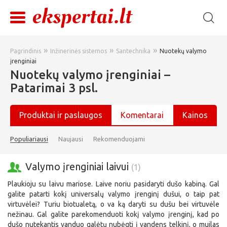
»
»
»
Pagrindinis
Inžinerinės sistemos
Santechnika
Nuotekų valymo
įrenginiai
Nuotekų valymo įrenginiai –
Patarimai 3 psl.
Produktai ir paslaugos
Komentarai
Kainos
Populiariausi
Naujausi
Rekomenduojami
Valymo įrenginiai laivui
(1)
Plaukioju su laivu mariose. Laive noriu pasidaryti dušo kabiną. Gal
galite patarti kokį universalų valymo įrenginį dušui, o taip pat
virtuvėlei? Turiu biotualetą, o va ką daryti su dušu bei virtuvėle
nežinau. Gal galite parekomenduoti kokį valymo įrenginį, kad po
dušo nutekantis vanduo galėtų nubėgti į vandens telkinį, o muilas