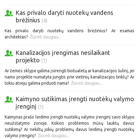
Kas privalo daryti nuotekų vandens
brėžinius
(4)
Kas privalo daryti nuotekų vandens brėžinius? Ar esamas
architektas?
Žiūrėti daugiau...
Kanalizacijos įrengimas nesilaikant
projekto
(1)
Ar žemės sklype galima įsirengti biotualetą ar kanalizacijos šulinį, jei
namo projekte numatyta jungtis prie vietinių kanalizacijos tinklų? Ar
tokiu atveju galima priduoti nama?
Žiūrėti daugiau...
Kaimyno sutikimas įrengti nuotėkų valymo
įrenginį
(1)
Kaimynas prašo leidimo įrengti nuotėkų valymo įrenginį savo sklypo
neužstatymo zonoje. Kokios problemos mūsų lauktų davus
sutikimą? Ar nekiltų jokių problemų davus leidimą įrengti nuotėkų
valymo įrenginį?
Žiūrėti daugiau...