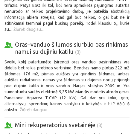
trifazis. Patys ESO iki tol, kol nėra apmokėta pajungimo sutartis
nenurodo ar reikės projektavimo darbų, jie pateikia abstrakčią
informaciją abiem atvejais, kad gal būt reikės, o gal būt ne ir
atitinkamai terminai pagal būsimą poreikį. Todėl klausiu tų, kurie
su...
Žiūrėti daugiau...
Oras–vanduo šilumos siurblio pasirinkimas
namui su dujiniu katilu
(3)
Sveiki, kokį patartumėte įsirengti oras vanduo, pasirinkimas yra
didelis bet reikia protingo vertinimo. Bendras namo plotas 222 m2
šildomas 176 m2, pirmas aukštas yra grindinis šildymas, antras
aukštas radiatorinis, namas yra šildomas su dujomis norių prijungti
prie dujinio katilo ir oras vanduo. Naujas statytas 2009 m. Yra
sumontuota saulės elektrinė 9,25 kW. Man šis modelis atrodo geras
Panasonic Aquarea T-CAP (12 kW). Gal dar yra kokių gerų
alternatyvų, sprendimų kainos santykiu ir kokybės ir t.t.? Ačiū iš
anksto.
Žiūrėti daugiau...
Mini rekuperatorius svetainėje
(3)