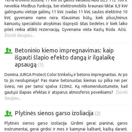
Terra krovimo stotelę 11 kW su galios valdikliu ABB B23 112 100 ir
neveikia Modbus funkcija, bei elektromobilis kraunasi tiktai 6,9 kW
galingumu vietoje galimų 11 kW. Įvadas 11 kW, saulės elektrinė 10
kW, gyvenamo namo nėra. Klausimas būtų, kiek plius/minus
kainuotų specialisto atvykimas išspręsti šitas bėdeles ir kiek laiko
prieš reikia atlikti rezervaciją. Gyvenama vieta Kazlų Rūda. Ačiū.
Žiūrėti daugiau...
Betoninio kiemo impregnavimas: kaip
išgauti šlapio efekto dangą ir ilgalaikę
apsaugą
(1)
Domina JURGA Protect Color trinkelių ir betono impregnantas. Ar po
to jis nesilupinėja? Pas mane betonuotas kiemas su pilka nei per
šviesi, nei per tamsi spalva 320m2. Ką rekomenduotumėte, kad
gautųsi šlapias efektas ir atsparus atmosferos poveikiams?
Žiūrėti
daugiau...
Plytinės sienos garso izoliacija
(2)
Plytinės sienos garso izoliacija. Girdimi gerai: pianinai, garso
instrumentai, gerai girdisi ir mes ir kaimynai kalbant, kažką darant.