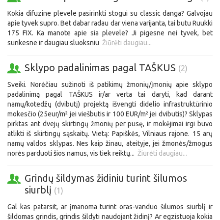
Kokia difuzine plevele pasirinkti stogui su classic danga? Galvojau
apie tyvek supro. Bet dabar radau dar viena varijanta, tai butu Ruukki
175 FIX. Ka manote apie sia plevele? Ji pigesne nei tyvek, bet
sunkesne ir daugiau sluoksniu
Žiūrėti daugiau...
Sklypo padalinimas pagal TAŠKUS
(2)
Sveiki. Norėčiau sužinoti iš patikimų žmonių/įmonių apie sklypo
padalinimą pagal TAŠKUS ir/ar verta tai daryti, kad darant
namų/kotedžų (dvibutį) projektą išvengti didelio infrastruktūrinio
mokesčio (25eur/m² jei viešbutis ir 100 EUR/m² jei dvibutis)? Sklypas
pirktas ant dvejų skirtingų žmonių per pusę, ir mokėjimai irgi buvo
atlikti iš skirtingų sąskaitų. Vietą: Papiškės, Vilniaus rajone. 15 arų
namų valdos sklypas. Nes kaip žinau, ateityje, jei žmonės/žmogus
norės parduoti šios namus, vis tiek reiktų...
Žiūrėti daugiau...
Grindų šildymas židiniu turint šilumos
siurblį
(1)
Gal kas patarsit, ar įmanoma turint oras-vanduo šilumos siurblį ir
šildomas grindis, grindis šildyti naudojant židinį? Ar egzistuoja kokia