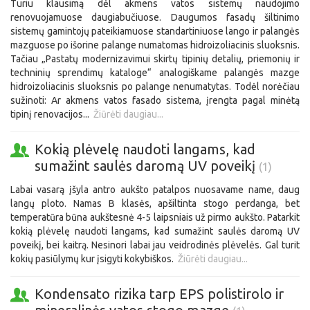
Turiu klausimą dėl akmens vatos sistemų naudojimo
renovuojamuose daugiabučiuose. Daugumos fasadų šiltinimo
sistemų gamintojų pateikiamuose standartiniuose lango ir palangės
mazguose po išorine palange numatomas hidroizoliacinis sluoksnis.
Tačiau „Pastatų modernizavimui skirtų tipinių detalių, priemonių ir
techninių sprendimų kataloge“ analogiškame palangės mazge
hidroizoliacinis sluoksnis po palange nenumatytas. Todėl norėčiau
sužinoti: Ar akmens vatos fasado sistema, įrengta pagal minėtą
tipinį renovacijos...
Žiūrėti daugiau...
Kokią plėvelę naudoti langams, kad
sumažint saulės daromą UV poveikį
(1)
Labai vasarą įšyla antro aukšto patalpos nuosavame name, daug
langų ploto. Namas B klasės, apšiltinta stogo perdanga, bet
temperatūra būna aukštesnė 4-5 laipsniais už pirmo aukšto. Patarkit
kokią plėvelę naudoti langams, kad sumažint saulės daromą UV
poveikį, bei kaitrą. Nesinori labai jau veidrodinės plėvelės. Gal turit
kokių pasiūlymų kur įsigyti kokybiškos.
Žiūrėti daugiau...
Kondensato rizika tarp EPS polistirolo ir