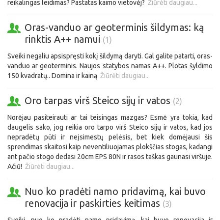
reikalingas leidimas? Pastatas kaimo vietovėj?
Žiūrėti daugiau...
Oras-vanduo ar geoterminis šildymas: ką
rinktis A++ namui
(1)
Sveiki negaliu apsispręsti kokį šildymą daryti. Gal galite patarti, oras-
vanduo ar geoterminis. Naujos statybos namas A++. Plotas šyldimo
150 kvadratų.. Domina ir kainą
Žiūrėti daugiau...
Oro tarpas virš Steico sijų ir vatos
(2)
Norėjau pasiteirauti ar tai teisingas mazgas? Esmė yra tokia, kad
daugelis sako, jog reikia oro tarpo virš Steico sijų ir vatos, kad jos
nepradėtų pūti ir neįsimestų pelėsis, bet kiek domėjausi šis
sprendimas skaitosi kaip neventiliuojamas plokščias stogas, kadangi
ant pačio stogo dedasi 20cm EPS 80N ir rasos taškas gaunasi viršuje.
Ačiū!
Žiūrėti daugiau...
Nuo ko pradėti namo pridavimą, kai buvo
renovacija ir paskirties keitimas
(3)