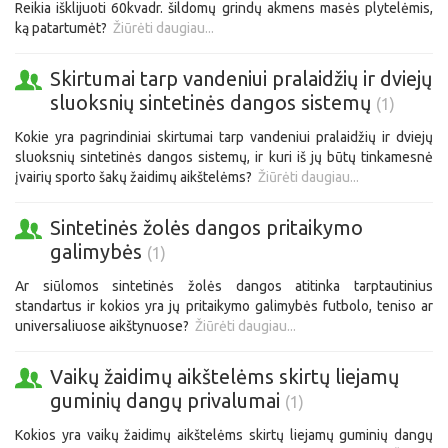
Reikia išklijuoti 60kvadr. šildomų grindų akmens masės plytelėmis,
ką patartumėt?
Žiūrėti daugiau...
Skirtumai tarp vandeniui pralaidžių ir dviejų
sluoksnių sintetinės dangos sistemų
(1)
Kokie yra pagrindiniai skirtumai tarp vandeniui pralaidžių ir dviejų
sluoksnių sintetinės dangos sistemų, ir kuri iš jų būtų tinkamesnė
įvairių sporto šakų žaidimų aikštelėms?
Žiūrėti daugiau...
Sintetinės žolės dangos pritaikymo
galimybės
(1)
Ar siūlomos sintetinės žolės dangos atitinka tarptautinius
standartus ir kokios yra jų pritaikymo galimybės futbolo, teniso ar
universaliuose aikštynuose?
Žiūrėti daugiau...
Vaikų žaidimų aikštelėms skirtų liejamų
guminių dangų privalumai
(1)
Kokios yra vaikų žaidimų aikštelėms skirtų liejamų guminių dangų