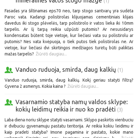
mineralinės vatos stogo mazge
(1)
Fasadas yra šiltinamas eps70 neo, tarp stogo santvarų yra sudėta
Paroc vata. Kadangi polistirolas klijuojamas cementiniais klijais
davedus iki stogo plėvelės, tarp polistirolo ir vatos lieka iki 10mm
tarpelis. Ar šį tarpą reikia užpūsti putomis? Ar nesusidarys
kondensatas būtent toje vietoje, kur liečiasi vata su polistirolu ar
putomis? Nes vata kvėpuoja, o tiek putos tiek polistirolas ne. Ar
vietoje, kur liečiasi dvi skirtingos medžiagos turėtų būti paliktas
mažas tarpelis?
Žiūrėti daugiau...
Vanduo ruduoja, smirda, daug kalkių
(1)
Vanduo ruduoja, smirda, daug kalkių. Kokį geriau statyti filtrą?
Gyvena 2 asmenys. Kokia kaina ?
Žiūrėti daugiau...
Vasarnamio statyba namų valdos sklype:
kokių leidimų reikia ir nuo ko pradėti
(3)
Laba diena noriu sklype statyti vasarnami. Sklypo paskirtis vienbuciu
ir dvibuciu gyvenamuju pastatu teritorija. Ar reikia kokiu leidimu ir
kaip pradeti statyba? Imone pagamina ir pastato, kokie mano