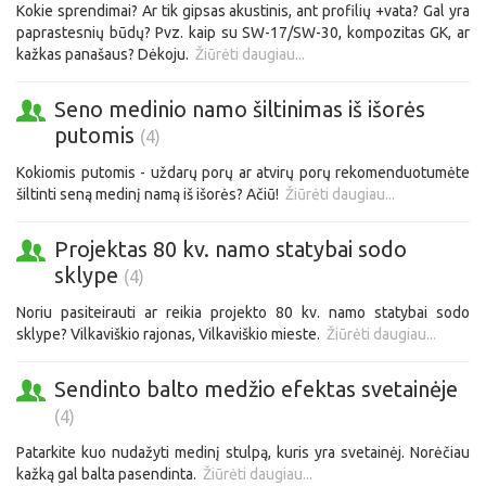
Kokie sprendimai? Ar tik gipsas akustinis, ant profilių +vata? Gal yra
paprastesnių būdų? Pvz. kaip su SW-17/SW-30, kompozitas GK, ar
kažkas panašaus? Dėkoju.
Žiūrėti daugiau...
Seno medinio namo šiltinimas iš išorės
putomis
(4)
Kokiomis putomis - uždarų porų ar atvirų porų rekomenduotumėte
šiltinti seną medinį namą iš išorės? Ačiū!
Žiūrėti daugiau...
Projektas 80 kv. namo statybai sodo
sklype
(4)
Noriu pasiteirauti ar reikia projekto 80 kv. namo statybai sodo
sklype? Vilkaviškio rajonas, Vilkaviškio mieste.
Žiūrėti daugiau...
Sendinto balto medžio efektas svetainėje
(4)
Patarkite kuo nudažyti medinį stulpą, kuris yra svetainėj. Norėčiau
kažką gal balta pasendinta.
Žiūrėti daugiau...