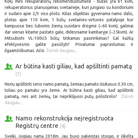
Kokį mini rekuperatorių rekomenduotumėte - butas yra 61 kvm,
rekuperatorius planuojamas svetainėje, kuri jungiasi su koridoriumi
ir sudaro apie 2/3 viso ploto. Kitas objektas gyvenama namo dalis,
plotas apie 110 kvm, 1 būtų svetainės-virtuvės patalpoje kur
kampuose ties lubomis žiemą susidaro drėgmė (~60 kvm), galimai
dar vienas kitame pastato gale, didesniame kambaryje (~25kvm). Ar
Mitsubishi VL-100U5 būtų tinkamas pasirinkimas? Gal kažką
efektyvesnio galite pasiūlyti? Privalumai paprastumas ir
ilgaamžiškumas. Ačiū
Žiūrėti daugiau...
Ar būtina kasti giliau, kad apšiltinti pamatą
(1)
Noriu apšiltinti seno namo pamatą, žemiau pamato išsikasus 0.30 cm,
toliau po pamatu yra žemė. Ar būtina kasti giliau, kad apšiltinti
pamatą, nes ant žemių, tai nepriklijuosi putų polistirolo?
Žiūrėti
daugiau...
Namo rekonstrukcija neįregistruota
Registrų centre
(4)
Sveiki, įsigijau namą 2018m. Jau buvo pakeistas stogas, ir iškelta