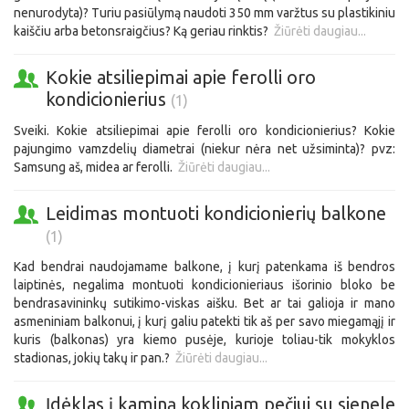
nenurodyta)? Turiu pasiūlymą naudoti 350 mm varžtus su plastikiniu
kaiščiu arba betonsraigčius? Ką geriau rinktis?
Žiūrėti daugiau...
Kokie atsiliepimai apie ferolli oro
kondicionierius
(1)
Sveiki. Kokie atsiliepimai apie ferolli oro kondicionierius? Kokie
pajungimo vamzdelių diametrai (niekur nėra net užsiminta)? pvz:
Samsung aš, midea ar ferolli.
Žiūrėti daugiau...
Leidimas montuoti kondicionierių balkone
(1)
Kad bendrai naudojamame balkone, į kurį patenkama iš bendros
laiptinės, negalima montuoti kondicionieriaus išorinio bloko be
bendrasavininkų sutikimo-viskas aišku. Bet ar tai galioja ir mano
asmeniniam balkonui, į kurį galiu patekti tik aš per savo miegamąjį ir
kuris (balkonas) yra kiemo pusėje, kurioje toliau-tik mokyklos
stadionas, jokių takų ir pan.?
Žiūrėti daugiau...
Įdėklas į kaminą kokliniam pečiui su sienele