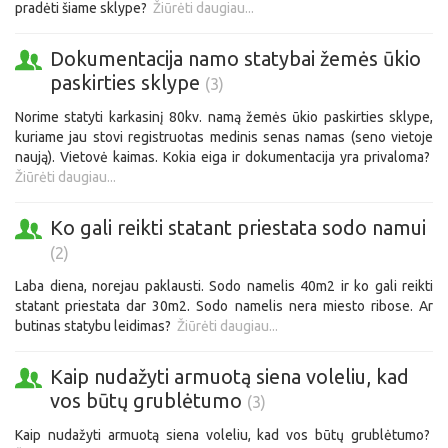
pradėti šiame sklype?
Žiūrėti daugiau...
Dokumentacija namo statybai žemės ūkio
paskirties sklype
(3)
Norime statyti karkasinį 80kv. namą žemės ūkio paskirties sklype,
kuriame jau stovi registruotas medinis senas namas (seno vietoje
naują). Vietovė kaimas. Kokia eiga ir dokumentacija yra privaloma?
Žiūrėti daugiau...
Ko gali reikti statant priestata sodo namui
(2)
Laba diena, norejau paklausti. Sodo namelis 40m2 ir ko gali reikti
statant priestata dar 30m2. Sodo namelis nera miesto ribose. Ar
butinas statybu leidimas?
Žiūrėti daugiau...
Kaip nudažyti armuotą siena voleliu, kad
vos būtų grublėtumo
(3)
Kaip nudažyti armuotą siena voleliu, kad vos būtų grublėtumo?