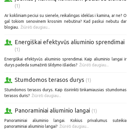
(1)
Ar kokliniam peciui su sienele, reikalingas ideklas i kamina, ar ne? O
gal tokiom senovinem krosnim nebutina? Kad paskui nebutu dar
blogiau.
Žiūrėti daugiau...
Energiškai efektyvūs aliuminio sprendimai
(1)
Energiškai efektyvūs aliuminio sprendimai. Kaip aliuminio langai ir
durys padeda sumažinti šildymo išlaidas?
Žiūrėti daugiau...
Stumdomos terasos durys
(1)
Stumdomos terasos durys. Kaip išsirinkti tinkamiausias stumdomas
terasos duris?
Žiūrėti daugiau...
Panoraminiai aliuminio langai
(1)
Panoraminiai aliuminio langai. Kokius privalumus suteikia
panoraminiai aliuminio langai?
Žiūrėti daugiau...