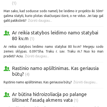
(1)
Man sako, kad soduose sodo namelį be leidimo ir projekto iki 50m²
galima statyti, kurio plotas skaičiuojasi išorė, o ne vidus. Jei taip gal
galit patikslinti?
Žiūrėti daugiau...
Ar reikia statybos leidimo namo statybai
80 kv.m
(1)
Ar reikia statybos leidimo namo statybai 80 kv.m? Megeju sodo
zemes sklypas. 0.0975ha. Traku r. sav. Traku m.? Nuo ko man
pradeti? Aciu.
Žiūrėti daugiau...
Rastinio namo apšiltinimas. Kas geriausia
būtų?
(4)
Rąstinio namo apšiltinimas. Kas geriausia būtų?
Žiūrėti daugiau...
Ar būtina hidroizoliacija po palange
šiltinant fasadą akmens vata
(1)