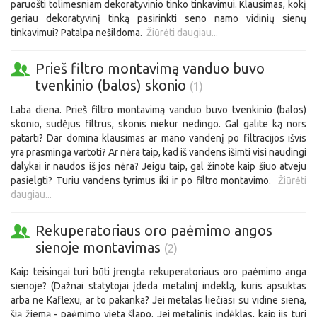
paruošti tolimesniam dekoratyvinio tinko tinkavimui. Klausimas, kokį
geriau dekoratyvinį tinką pasirinkti seno namo vidinių sienų
tinkavimui? Patalpa nešildoma.
Žiūrėti daugiau...
Prieš filtro montavimą vanduo buvo
tvenkinio (balos) skonio
(1)
Laba diena. Prieš filtro montavimą vanduo buvo tvenkinio (balos)
skonio, sudėjus filtrus, skonis niekur nedingo. Gal galite ką nors
patarti? Dar domina klausimas ar mano vandenį po filtracijos išvis
yra prasminga vartoti? Ar nėra taip, kad iš vandens išimti visi naudingi
dalykai ir naudos iš jos nėra? Jeigu taip, gal žinote kaip šiuo atveju
pasielgti? Turiu vandens tyrimus iki ir po filtro montavimo.
Žiūrėti
daugiau...
Rekuperatoriaus oro paėmimo angos
sienoje montavimas
(2)
Kaip teisingai turi būti įrengta rekuperatoriaus oro paėmimo anga
sienoje? (Dažnai statytojai įdeda metalinį indeklą, kuris apsuktas
arba ne Kaflexu, ar to pakanka? Jei metalas liečiasi su vidine siena,
šią žiemą - paėmimo vieta šlapo. Jei metalinis indėklas, kaip jis turi