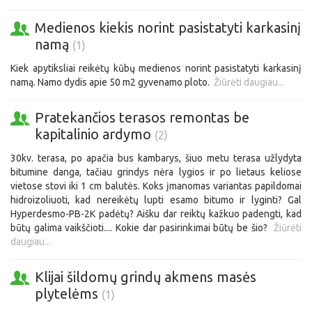
Medienos kiekis norint pasistatyti karkasinį
namą
(1)
Kiek apytiksliai reikėtų kūbų medienos norint pasistatyti karkasinį
namą. Namo dydis apie 50 m2 gyvenamo ploto.
Žiūrėti daugiau...
Pratekančios terasos remontas be
kapitalinio ardymo
(2)
30kv. terasa, po apačia bus kambarys, šiuo metu terasa užlydyta
bitumine danga, tačiau grindys nėra lygios ir po lietaus keliose
vietose stovi iki 1 cm balutės. Koks įmanomas variantas papildomai
hidroizoliuoti, kad nereikėtų lupti esamo bitumo ir lyginti? Gal
Hyperdesmo-PB-2K padėtų? Aišku dar reiktų kažkuo padengti, kad
būtų galima vaikščioti.... Kokie dar pasirinkimai būtų be šio?
Žiūrėti
daugiau...
Klijai šildomų grindų akmens masės
plytelėms
(1)