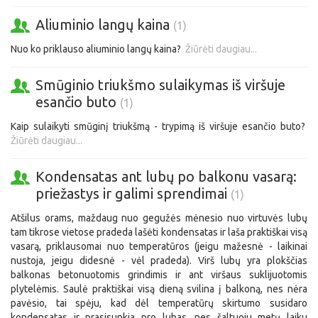
Aliuminio langų kaina
(1)
Nuo ko priklauso aliuminio langų kaina?
Žiūrėti daugiau...
Smūginio triukšmo sulaikymas iš viršuje
esančio buto
(1)
Kaip sulaikyti smūginį triukšmą - trypimą iš viršuje esančio buto?
Žiūrėti daugiau...
Kondensatas ant lubų po balkonu vasarą:
priežastys ir galimi sprendimai
(1)
Atšilus orams, maždaug nuo gegužės mėnesio nuo virtuvės lubų
tam tikrose vietose pradeda lašėti kondensatas ir laša praktiškai visą
vasarą, priklausomai nuo temperatūros (jeigu mažesnė - laikinai
nustoja, jeigu didesnė - vėl pradeda). Virš lubų yra plokščias
balkonas betonuotomis grindimis ir ant viršaus suklijuotomis
plytelėmis. Saulė praktiškai visą dieną svilina į balkoną, nes nėra
pavėsio, tai spėju, kad dėl temperatūrų skirtumo susidaro
kondensatas ir prasisunkia pro lubas, nes šaltuoju metų laiku