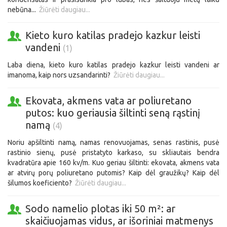
nebūna...
Žiūrėti daugiau...
Kieto kuro katilas pradejo kazkur leisti
vandeni
(1)
Laba diena, kieto kuro katilas pradejo kazkur leisti vandeni ar
imanoma, kaip nors uzsandarinti?
Žiūrėti daugiau...
Ekovata, akmens vata ar poliuretano
putos: kuo geriausia šiltinti seną rąstinį
namą
(4)
Noriu apšiltinti namą, namas renovuojamas, senas rastinis, pusė
rastinio sienų, pusė pristatyto karkaso, su skliautais bendra
kvadratūra apie 160 kv/m. Kuo geriau šiltinti: ekovata, akmens vata
ar atvirų porų poliuretano putomis? Kaip dėl graužikų? Kaip dėl
šilumos koeficiento?
Žiūrėti daugiau...
Sodo namelio plotas iki 50 m²: ar
skaičiuojamas vidus, ar išoriniai matmenys