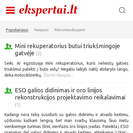
Populiariausi
Naujausi
Rekomenduojami
Mini rekuperatorius butui triukšmingoje
gatvėje
(2)
Seiki. Ar egzistuoja mini rekuperatorius, kuris neleistų gatvės
triukšmui patekti į buto vidų? Negaliu laikyti naktį atidaryto lango,
dėka motociklininkų.
Žiūrėti daugiau...
ESO galios didinimas ir oro linijos
rekonstrukcijos projektavimo reikalavimai
(1)
Kadangi nėra tekę susidurti su galios didinimu ir atvado keitimu,
užduosiu kažkam lengvą, bet man svarbų klausimą. Šiuo metu
vienkiemyje turimas 3kW, vienfazis oro linijos įvadas. Pateikta į ESO
prašymas dėl galios didinimo ir atvado keitimo, atitinkamai 11kW -