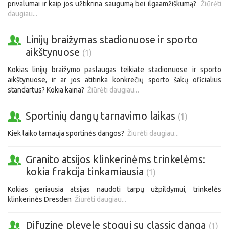
privalumai ir kaip jos užtikrina saugumą bei ilgaamžiškumą?
Žiūrėti
daugiau...
Linijų braižymas stadionuose ir sporto
aikštynuose
(1)
Kokias linijų braižymo paslaugas teikiate stadionuose ir sporto
aikštynuose, ir ar jos atitinka konkrečių sporto šakų oficialius
standartus? Kokia kaina?
Žiūrėti daugiau...
Sportinių dangų tarnavimo laikas
(1)
Kiek laiko tarnauja sportinės dangos?
Žiūrėti daugiau...
Granito atsijos klinkerinėms trinkelėms:
kokia frakcija tinkamiausia
(1)
Kokias geriausia atsijas naudoti tarpų užpildymui, trinkelės
klinkerinės Dresden
Žiūrėti daugiau...
Difuzine plevele stogui su classic danga
(1)