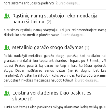
nors sistema ar būdas tą padaryt?
Žiūrėti daugiau...
Rąstinių namų statytojo rekomendacija
namo šiltinimui
(2)
Klausimas rąstinių namų statytojui. Tai jūs rekomenduojate namą
šiltinti Eko arba medžio pluošto vata?
Žiūrėti daugiau...
Metalinio garažo stogo dažymas
(1)
Reikia nudažyti metalinio garažo stogą- panašu, kad nesilaiko nei
gruntas, nei dažai- kur tepta ant skardos - lupasi, po 2-3 metų vėl
lupasi. Prašau patarti, ką darau ne taip ir kaip turėčiau apdoroti
stogą. Dabar nušlifavau senus dažus (ne iki dugno, bet kas
nesilaikė). Ar užtenka šlifuoti - koks pagrindas turėtų būti tinkamai
paruoštas? Ir kokias medžiagas naudoti toliau?
Žiūrėti daugiau...
Leistina veikla žemės ūkio paskirties
sklype
(1)
Turiu 60a žemės ūkio paskirties sklypą. Klausimas kokią veiklą galiu