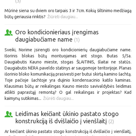
(3)
Mūrinė siena su dviem oro tarpais 3 ir 7cm. Kokią šiltinimo medžiagą
būtų geriausia rinktis?
Žiūrėti daugiau...
Oro kondicionieriaus įrengimas
daugiabučiame name
(1)
Sveiki, Norime įsirengti oro kondicionierių daugiabučiame name.
Išorinis blokas būtų montuojamas ant stogo. Butas 5/5a.
Daugiabutis Kauno mieste, stogas ŠLAITINIS, šlaitai ne statūs.
Daugiabutis NĖRA paveldo statinys ar saugomoje teritorijoje. Planas
išorinio bloko komunikaciją prasivesti per butui skirtą kamino šachtą.
Toje pačioje šachtoje yra dujinio kondensacinio katilo kaminas.
Klausimas būtų ar reikalingas Kauno miesto savivaldybės leidimas
atlikti paprastąjį remontą? O gal reikalingas ir projektas? Kad
kaimynų sutikimas...
Žiūrėti daugiau...
Leidimas keičiant ūkinio pastato stogo
konstrukciją iš dvišlaičio į vienšlaitį
(2)
Ar keičiant ūkinio pastato stogo konstrukciją iš dvišlaičio į vienšlaitį,