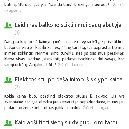
būti apšiltintas gal yra "standartinis" brežinys, nuoroda?
Žiūrėti
daugiau...
Leidimas balkono stiklinimui daugiabutyje
(1)
Daugiau kaip pusė kaimynų mūsų name devynaukštyje prisistiklinę
balkonus visaip - kas iki žemės, išėmę turėklą, kas paprastai. Norime
ir mes stiklintis. Norime išimti turėklą, nes jis pas mus perskilęs,
kleba visas. Norime įsistiklinti, padaryti tvarkingai dėl savęs, kad
saugiau būtų. Ar galima būtų?
Žiūrėti daugiau...
Elektros stulpo pašalinimo iš sklypo kaina
(1)
Kokia kaina būtų pašalinti elektros stulpą iš sklypo. Jis yra
avariniame stovyje elektra jau seniai iš jo nepaduodama, mums jau
padare po žeme bet stulpus paliko ir laidus.
Žiūrėti daugiau...
Kaip apšiltinti sieną su dvigubu oro tarpu