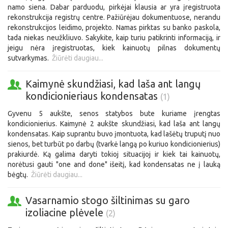
namo siena. Dabar parduodu, pirkėjai klausia ar yra įregistruota
rekonstrukcija registrų centre. Pažiūrėjau dokumentuose, nerandu
rekonstrukcijos leidimo, projekto. Namas pirktas su banko paskola,
tada niekas neužkliuvo. Sakykite, kaip turiu patikrinti informaciją, ir
jeigu nėra įregistruotas, kiek kainuotų pilnas dokumentų
sutvarkymas.
Žiūrėti daugiau...
Kaimynė skundžiasi, kad laša ant langų
kondicionieriaus kondensatas
(1)
Gyvenu 5 aukšte, senos statybos bute kuriame įrengtas
kondicionierius. Kaimynė 2 aukšte skundžiasi, kad laša ant langų
kondensatas. Kaip suprantu buvo įmontuota, kad lašėtų truputį nuo
sienos, bet turbūt po darbų (tvarkė langą po kuriuo kondicionierius)
prakiurdė. Ką galima daryti tokioj situacijoj ir kiek tai kainuotų,
norėtusi gauti "one and done" išeitį, kad kondensatas ne į lauką
bėgtų.
Žiūrėti daugiau...
Vasarnamio stogo šiltinimas su garo
izoliacine plėvele
(2)