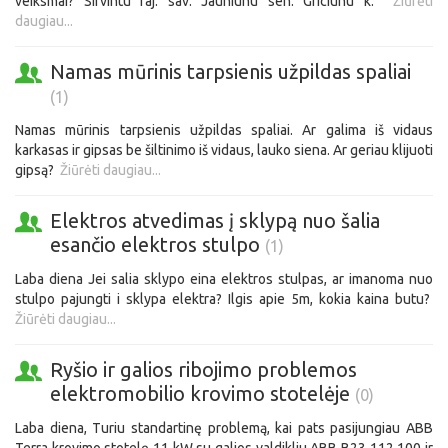
veiksmai? Sirvintu raj. sav. Jauniunu sen. Griciunu k.
Žiūrėti
daugiau...
Namas mūrinis tarpsienis užpildas spaliai
(1)
Namas mūrinis tarpsienis užpildas spaliai. Ar galima iš vidaus
karkasas ir gipsas be šiltinimo iš vidaus, lauko siena. Ar geriau klijuoti
gipsą?
Žiūrėti daugiau...
Elektros atvedimas į sklypą nuo šalia
esančio elektros stulpo
(1)
Laba diena Jei salia sklypo eina elektros stulpas, ar imanoma nuo
stulpo pajungti i sklypa elektra? Ilgis apie 5m, kokia kaina butu?
Žiūrėti daugiau...
Ryšio ir galios ribojimo problemos
elektromobilio krovimo stotelėje
(0)
Laba diena, Turiu standartinę problemą, kai pats pasijungiau ABB