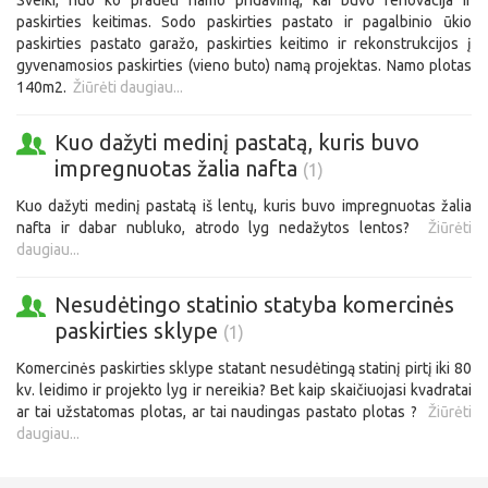
Sveiki, nuo ko pradėti namo pridavimą, kai buvo renovacija ir
paskirties keitimas. Sodo paskirties pastato ir pagalbinio ūkio
paskirties pastato garažo, paskirties keitimo ir rekonstrukcijos į
gyvenamosios paskirties (vieno buto) namą projektas. Namo plotas
140m2.
Žiūrėti daugiau...
Kuo dažyti medinį pastatą, kuris buvo
impregnuotas žalia nafta
(1)
Kuo dažyti medinį pastatą iš lentų, kuris buvo impregnuotas žalia
nafta ir dabar nubluko, atrodo lyg nedažytos lentos?
Žiūrėti
daugiau...
Nesudėtingo statinio statyba komercinės
paskirties sklype
(1)
Komercinės paskirties sklype statant nesudėtingą statinį pirtį iki 80
kv. leidimo ir projekto lyg ir nereikia? Bet kaip skaičiuojasi kvadratai
ar tai užstatomas plotas, ar tai naudingas pastato plotas ?
Žiūrėti
daugiau...