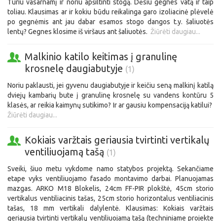
Turiu vasarnamį ir noriu apšiltinti stogą. Dėsiu gegnes vatą ir taip
toliau. Klausimas ar ir kokiu būdu reikalinga garo izoliacinė plėvelė
po gegnėmis ant jau dabar esamos stogo dangos t.y. šaliuotės
lentų? Gegnes klosime iš viršaus ant šaliuotės.
Žiūrėti daugiau...
Malkinio katilo keitimas į granulinę
krosnelę daugiabutyje
(1)
Noriu paklausti, jei gyvenu daugiabutyje ir keičiu seną malkinį katilą
dviejų kambarių bute į granulinę krosnelę su vandens kontūru 5
klasės, ar reikia kaimynų sutikimo? Ir ar gausiu kompensaciją katilui?
Žiūrėti daugiau...
Kokiais varžtais geriausia tvirtinti vertikalų
ventiliuojamą tašą
(1)
Sveiki, šiuo metu vykdome namo statybos projektą. Sekančiame
etape vyks ventiliuojamo fasado montavimo darbai. Planuojamas
mazgas. ARKO M18 Blokelis, 24cm FF-PIR plokštė, 45cm storio
vertikalus ventiliacinis tašas, 25cm storio horizontalus ventiliacinis
tašas, 18 mm vertikali dalylentė. Klausimas: Kokiais varžtais
geriausia tvirtinti vertikalų ventiliuojamą tašą (techniniame projekte