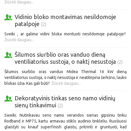
Žiūrėti daugiau...
Vidinio bloko montavimas nesildomoje
patalpoje
(2)
Sveiki , ar galima vidini bloka montuoti nesildomoje patalpoje?
Žiūrėti daugiau...
Šilumos siurblio oras vanduo dieną
ventiliatorius sustoja, o naktį nesustoja
(2)
Šilumos siurblio oras vanduo Midea Thermal 16 kW dieną
ventiliatorius sustoja, o naktį nesustoja ir neatitirpina šerkšno, lauko
blokas ūžia. Kas gali būti?
Žiūrėti daugiau...
Dekoratyvinis tinkas seno namo vidinių
sienų tinkavimui
(2)
Sweiki. Nutinkavau seno namo verandos sienas gipsiniu tinku
Rodband ir MP75, kartu armavau stiklo audinio tinkleliu. Ruošiuosi
glaistyti su knauf superfinish glaistu, pritrinti ir gruntuoti, kad