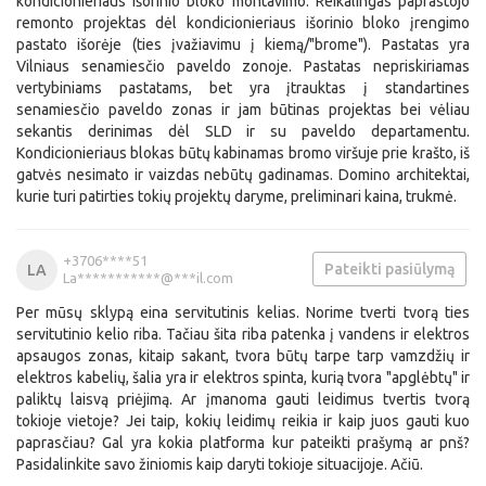
kondicionieriaus išorinio bloko montavimo. Reikalingas paprastojo
remonto projektas dėl kondicionieriaus išorinio bloko įrengimo
pastato išorėje (ties įvažiavimu į kiemą/"brome"). Pastatas yra
Vilniaus senamiesčio paveldo zonoje. Pastatas nepriskiriamas
vertybiniams pastatams, bet yra įtrauktas į standartines
senamiesčio paveldo zonas ir jam būtinas projektas bei vėliau
sekantis derinimas dėl SLD ir su paveldo departamentu.
Kondicionieriaus blokas būtų kabinamas bromo viršuje prie krašto, iš
gatvės nesimato ir vaizdas nebūtų gadinamas. Domino architektai,
kurie turi patirties tokių projektų daryme, preliminari kaina, trukmė.
+3706****51
Pateikti pasiūlymą
LA
La***********@***il.com
Per mūsų sklypą eina servitutinis kelias. Norime tverti tvorą ties
servitutinio kelio riba. Tačiau šita riba patenka į vandens ir elektros
apsaugos zonas, kitaip sakant, tvora būtų tarpe tarp vamzdžių ir
elektros kabelių, šalia yra ir elektros spinta, kurią tvora "apglėbtų" ir
paliktų laisvą priėjimą. Ar įmanoma gauti leidimus tvertis tvorą
tokioje vietoje? Jei taip, kokių leidimų reikia ir kaip juos gauti kuo
paprasčiau? Gal yra kokia platforma kur pateikti prašymą ar pnš?
Pasidalinkite savo žiniomis kaip daryti tokioje situacijoje. Ačiū.