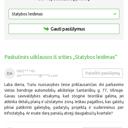
Gauti pasiūlymus
Paskutinės užklausos iš srities „Statybos leidimas“
0662***40
Pateikti pasiūlymą
DA
da*********@***il.com
Laba diena, Turiu nuosavybės teise priklausančias dvi parkavimo
vietas bendroje automobilių aikštelėje Santariškių g. 77, Vilniuje.
Gavau savivaldybės atsakymą, kad stoginė teoriškai galima, jei
atitinka detalų planą ir užstatymo zoną. Ieškau pagalbos, kas galėtų
pilnai patikrinti galimybę, padarytų projektą ir suderinimus per
Infostatybą. Ar esate darę panašų atvejį daugiabučių kvartale?