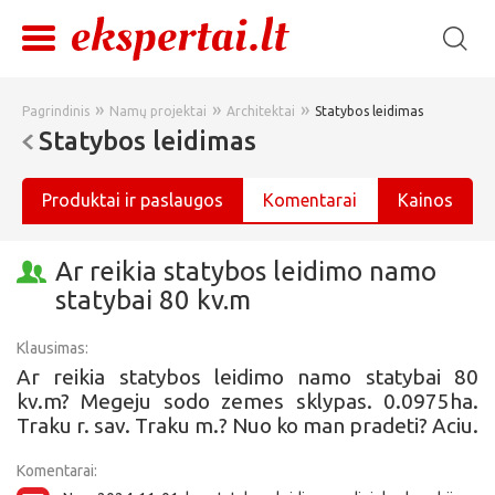
»
»
»
Pagrindinis
Namų projektai
Architektai
Statybos leidimas
Statybos leidimas
Produktai ir paslaugos
Komentarai
Kainos
Ar reikia statybos leidimo namo
statybai 80 kv.m
Klausimas:
Ar reikia statybos leidimo namo statybai 80
kv.m? Megeju sodo zemes sklypas. 0.0975ha.
Traku r. sav. Traku m.? Nuo ko man pradeti? Aciu.
Komentarai: