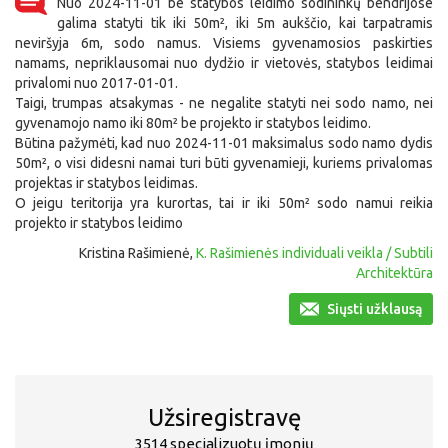
Nuo 2024-11-01 be statybos leidimo sodininkų bendrijose
galima statyti tik iki 50m², iki 5m aukščio, kai tarpatramis
neviršyja 6m, sodo namus. Visiems gyvenamosios paskirties
namams, nepriklausomai nuo dydžio ir vietovės, statybos leidimai
privalomi nuo 2017-01-01.
Taigi, trumpas atsakymas - ne negalite statyti nei sodo namo, nei
gyvenamojo namo iki 80m² be projekto ir statybos leidimo.
Būtina pažymėti, kad nuo 2024-11-01 maksimalus sodo namo dydis
50m², o visi didesni namai turi būti gyvenamieji, kuriems privalomas
projektas ir statybos leidimas.
O jeigu teritorija yra kurortas, tai ir iki 50m² sodo namui reikia
projekto ir statybos leidimo
Kristina Rašimienė,
K. Rašimienės individuali veikla / Subtili
Architektūra
Siųsti užklausą
Užsiregistravę
3514 specializuotų įmonių