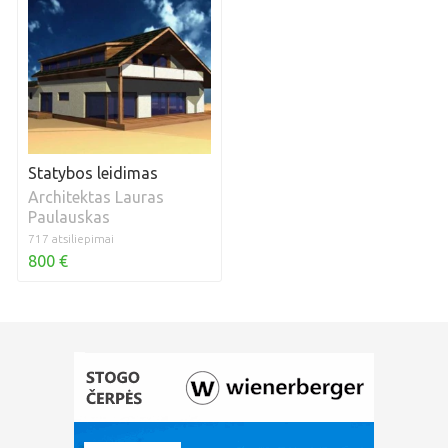
Statybos leidimas
Architektas Lauras
Paulauskas
717 atsiliepimai
800 €