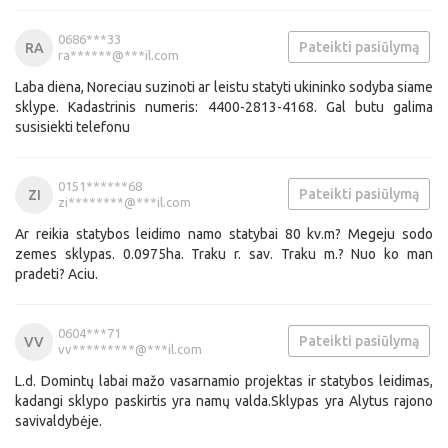
0686***33
Pateikti pasiūlymą
RA
ra******@***il.com
Laba diena, Noreciau suzinoti ar leistu statyti ukininko sodyba siame
sklype. Kadastrinis numeris: 4400-2813-4168. Gal butu galima
susisiekti telefonu
0151******68
Pateikti pasiūlymą
ZI
zi********@***il.com
Ar reikia statybos leidimo namo statybai 80 kv.m? Megeju sodo
zemes sklypas. 0.0975ha. Traku r. sav. Traku m.? Nuo ko man
pradeti? Aciu.
0604***71
Pateikti pasiūlymą
VV
vv*********@***il.com
L.d. Domintų labai mažo vasarnamio projektas ir statybos leidimas,
kadangi sklypo paskirtis yra namų valda.Sklypas yra Alytus rajono
savivaldybėje.