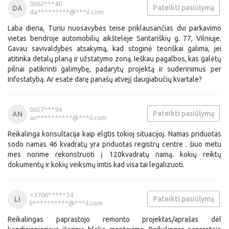
0662***40
Pateikti pasiūlymą
DA
da*********@***il.com
Laba diena, Turiu nuosavybės teise priklausančias dvi parkavimo
vietas bendroje automobilių aikštelėje Santariškių g. 77, Vilniuje.
Gavau savivaldybės atsakymą, kad stoginė teoriškai galima, jei
atitinka detalų planą ir užstatymo zoną. Ieškau pagalbos, kas galėtų
pilnai patikrinti galimybę, padarytų projektą ir suderinimus per
Infostatybą. Ar esate darę panašų atvejį daugiabučių kvartale?
0657***94
Pateikti pasiūlymą
AN
an**********@***il.com
Reikalinga konsultacija kaip elgtis tokioj situacijoj. Namas priduotas
sodo namas 46 kvadratų yra priduotas registrų centre . šiuo metu
mes norime rekonstruoti į 120kvadratų namą. kokių reiktų
dokumentų ir kokių veiksmų imtis kad visa tai legalizuoti.
+3706*****34
Pateikti pasiūlymą
LI
li**********@***il.com
Reikalingas paprastojo remonto projektas/aprašas dėl