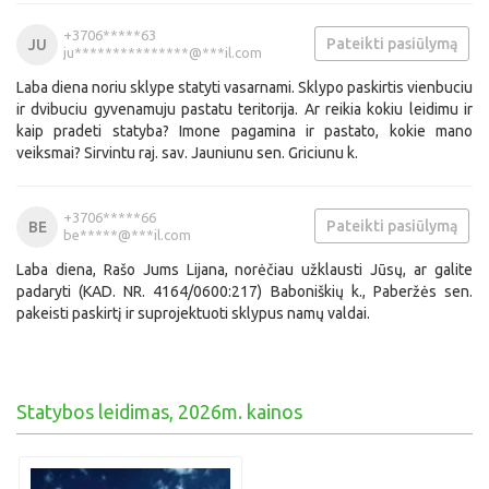
+3706*****63
Pateikti pasiūlymą
JU
ju***************@***il.com
Laba diena noriu sklype statyti vasarnami. Sklypo paskirtis vienbuciu
ir dvibuciu gyvenamuju pastatu teritorija. Ar reikia kokiu leidimu ir
kaip pradeti statyba? Imone pagamina ir pastato, kokie mano
veiksmai? Sirvintu raj. sav. Jauniunu sen. Griciunu k.
+3706*****66
Pateikti pasiūlymą
BE
be*****@***il.com
Laba diena, Rašo Jums Lijana, norėčiau užklausti Jūsų, ar galite
padaryti (KAD. NR. 4164/0600:217) Baboniškių k., Paberžės sen.
pakeisti paskirtį ir suprojektuoti sklypus namų valdai.
Statybos leidimas, 2026m. kainos