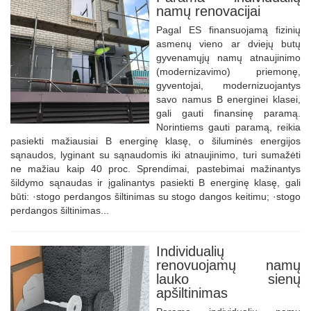
namų renovacijai
Pagal ES finansuojamą fizinių
asmenų vieno ar dviejų butų
gyvenamųjų namų atnaujinimo
(modernizavimo) priemonę,
gyventojai, modernizuojantys
savo namus B energinei klasei,
gali gauti finansinę paramą.
Norintiems gauti paramą, reikia
pasiekti mažiausiai B energinę klasę, o šiluminės energijos
sąnaudos, lyginant su sąnaudomis iki atnaujinimo, turi sumažėti
ne mažiau kaip 40 proc. Sprendimai, pastebimai mažinantys
šildymo sąnaudas ir įgalinantys pasiekti B energinę klasę, gali
būti: ·stogo perdangos šiltinimas su stogo dangos keitimu; ·stogo
perdangos šiltinimas...
Individualių
renovuojamų namų
lauko sienų
apšiltinimas