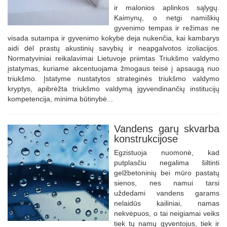
ir malonios aplinkos sąlygų.
Kaimynų, o netgi namiškių
gyvenimo tempas ir režimas ne
visada sutampa ir gyvenimo kokybė deja nukenčia, kai kambarys
aidi dėl prastų akustinių savybių ir neapgalvotos izoliacijos.
Normatyviniai reikalavimai Lietuvoje priimtas Triukšmo valdymo
įstatymas, kuriame akcentuojama žmogaus teisė į apsaugą nuo
triukšmo. Įstatyme nustatytos strateginės triukšmo valdymo
kryptys, apibrėžta triukšmo valdymą įgyvendinančių institucijų
kompetencija, minima būtinybė...
Vandens garų skvarba
konstrukcijose
Egzistuoja nuomonė, kad
putplasčiu negalima šiltinti
gelžbetoninių bei mūro pastatų
sienos, nes namui tarsi
uždedami vandens garams
nelaidūs kailiniai, namas
nekvėpuos, o tai neigiamai veiks
tiek tų namų gyventojus, tiek ir