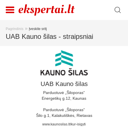
»
Pagrindinis
Įveskite sritį
UAB Kauno šilas - straipsniai
UAB Kauno šilas
Parduotuvė „Šiloporas“
Energetikų g.12, Kaunas
Parduotuvė „Šiloporas“
Šilo g.1, Kalakutiškės, Rietavas
www.kaunosilas.lt/kur-isigyti