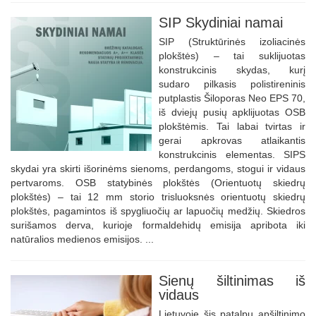
SIP Skydiniai namai
SIP (Struktūrinės izoliacinės
plokštės) – tai suklijuotas
konstrukcinis skydas, kurį
sudaro pilkasis polistireninis
putplastis Šiloporas Neo EPS 70,
iš dviejų pusių apklijuotas OSB
plokštėmis. Tai labai tvirtas ir
gerai apkrovas atlaikantis
konstrukcinis elementas. SIPS
skydai yra skirti išorinėms sienoms, perdangoms, stogui ir vidaus
pertvaroms. OSB statybinės plokštės (Orientuotų skiedrų
plokštės) – tai 12 mm storio trisluoksnės orientuotų skiedrų
plokštės, pagamintos iš spygliuočių ar lapuočių medžių. Skiedros
surišamos derva, kurioje formaldehidų emisija apribota iki
natūralios medienos emisijos. ...
Sienų šiltinimas iš
vidaus
Lietuvoje šis patalpų apšiltinimo