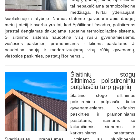
tai nepakeičiama termoizoliacinė
medžiaga, tvirtai lyderiaujanti
šiuolaikinėje statyboje. Namus statome galvodami apie daugelį
metų į ateitį ir svarbu yra tai, kad Apšiltinant fasadus, polistirenas
įprastai dengiamas tinkuojama sudėtine termoizoliacine sistema.
Ši šiltinimo sistema naudotina visų rūšių gyvenamiesiems,
viešosios paskirties, pramoniniams ir kitiems pastatams. Ji
naudotina naujų ir modernizuojamų visų rūšių gyvenamų,
viešosios paskirties, pastatų išorinėms...
Šlaitinių stogų
šiltinimas polistireniniu
putplasčiu tarp gegnių
Šlaitinio stogo šiltinimas
polistireniniu putplasčiu tinka
gyvenamiesiems, viešosios
paskirties ir pramoniniams
pastatams, namams su
laikančiomis sienomis ir
karkasiniams pastatams.
Svarbiausias pranašumas, lyginant su pluoštinėmis