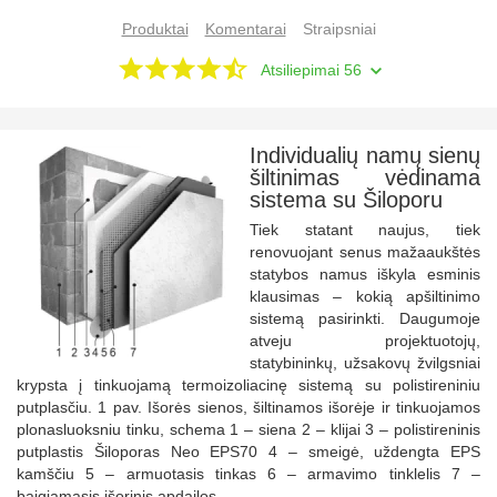
Produktai
Komentarai
Straipsniai
Atsiliepimai 56
Individualių namų sienų
šiltinimas vėdinama
sistema su Šiloporu
Tiek statant naujus, tiek
renovuojant senus mažaaukštės
statybos namus iškyla esminis
klausimas – kokią apšiltinimo
sistemą pasirinkti. Daugumoje
atveju projektuotojų,
statybininkų, užsakovų žvilgsniai
krypsta į tinkuojamą termoizoliacinę sistemą su polistireniniu
putplasčiu. 1 pav. Išorės sienos, šiltinamos išorėje ir tinkuojamos
plonasluoksniu tinku, schema 1 – siena 2 – klijai 3 – polistireninis
putplastis Šiloporas Neo EPS70 4 – smeigė, uždengta EPS
kamščiu 5 – armuotasis tinkas 6 – armavimo tinklelis 7 –
baigiamasis išorinis apdailos...