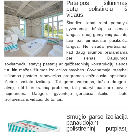
Patalpos šiltinimas
putų polistirolu iš
vidaus
Šiandien labai retai pamatysi
gyvenamąjį būstą su senais
langais, daug gamybinių pastatų
taip pat pirmiausiai pasikeičia
langus. Ne visada įvertinama,
kad daug šilumos prarandama
per sienas. Daugumos
sovietmečiu statytų pastatų ar gelžbetoninių konstrukcijų sienos
turi itin mažas šilumos izoliacijos savybes. Gyvenamajai statybai
siūlomos pastato renovacijos programos dažniausiai apsiriboja
išorine pastato izoliacija. Tai geras variantas, tačiau daugeliu
atvejų dėl biurokratinių problemų tai padaryti pasidaro beveik
neįmanoma. Daugeliui gyventojų geriausia išeitis – buto
izoliavimas iš vidaus. Be to, tai...
Smūgio garso izoliacija
panaudojant
polistireninį putplastį