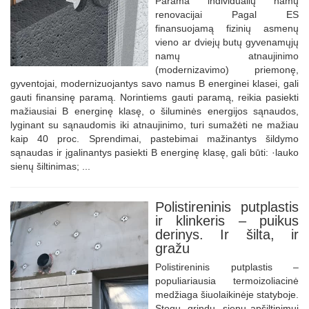
Parama individualių namų
renovacijai Pagal ES
finansuojamą fizinių asmenų
vieno ar dviejų butų gyvenamųjų
namų atnaujinimo
(modernizavimo) priemonę,
gyventojai, modernizuojantys savo namus B energinei klasei, gali
gauti finansinę paramą. Norintiems gauti paramą, reikia pasiekti
mažiausiai B energinę klasę, o šiluminės energijos sąnaudos,
lyginant su sąnaudomis iki atnaujinimo, turi sumažėti ne mažiau
kaip 40 proc. Sprendimai, pastebimai mažinantys šildymo
sąnaudas ir įgalinantys pasiekti B energinę klasę, gali būti: ·lauko
sienų šiltinimas; ...
Polistireninis putplastis
ir klinkeris – puikus
derinys. Ir šilta, ir
gražu
Polistireninis putplastis –
populiariausia termoizoliacinė
medžiaga šiuolaikinėje statyboje.
Stogų, grindų, sienų apšiltinimui