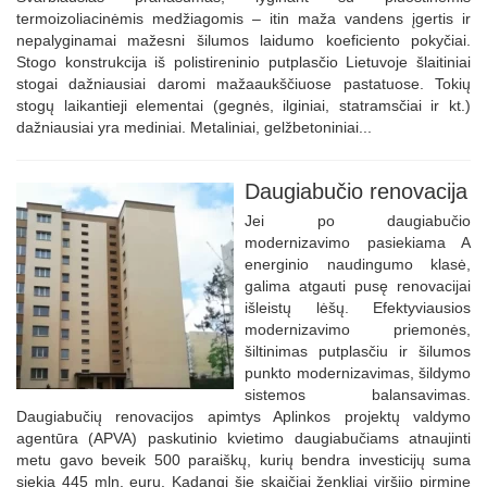
termoizoliacinėmis medžiagomis – itin maža vandens įgertis ir
nepalyginamai mažesni šilumos laidumo koeficiento pokyčiai.
Stogo konstrukcija iš polistireninio putplasčio Lietuvoje šlaitiniai
stogai dažniausiai daromi mažaaukščiuose pastatuose. Tokių
stogų laikantieji elementai (gegnės, ilginiai, statramsčiai ir kt.)
dažniausiai yra mediniai. Metaliniai, gelžbetoniniai...
Daugiabučio renovacija
Jei po daugiabučio
modernizavimo pasiekiama A
energinio naudingumo klasė,
galima atgauti pusę renovacijai
išleistų lėšų. Efektyviausios
modernizavimo priemonės,
šiltinimas putplasčiu ir šilumos
punkto modernizavimas, šildymo
sistemos balansavimas.
Daugiabučių renovacijos apimtys Aplinkos projektų valdymo
agentūra (APVA) paskutinio kvietimo daugiabučiams atnaujinti
metu gavo beveik 500 paraiškų, kurių bendra investicijų suma
siekia 445 mln. eurų. Kadangi šie skaičiai ženkliai viršijo pirminę