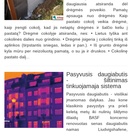
daugiausia atsiranda dėl
drėgmės poveikio. Pamatų
apsauga nuo drėgmės Kaip
pastato cokolį veikia drėgmė,
kaip įrengti cokolį, kad jis netaptų drėgmės ir šalčio keliu į
pastatą? Drėgmė cokolyje atsiranda, nes: • Lietus tyška ant
cokolinės dalies nuo grindinio. • Drėgmė įsigeria į cokolinį tinką iš
aplinkos (tirpstantis sniegas, ledas ir pan.). • Iš grunto drėgmė
kyla mūru per neizoliuotą pamatą, o su ja ir druskos. • Cokolinę
pastato dalį...
Pasyvusis daugiabutis
- šiltinimas
tinkuojamaja sistema
Pasyvusis daugiabutis - visiškai
įmanomas dalykas. Jau kone
klasikinis pavyzdys yra prieš
keletą metų iki nulinių šildymo
išlaidų BASF koncerno
renovuotas senas daugiabutis
namas Liudvigshafene,