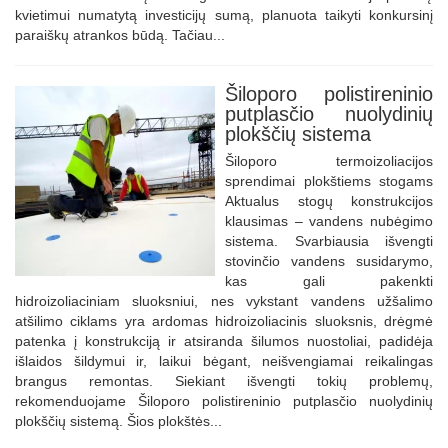
kvietimui numatytą investicijų sumą, planuota taikyti konkursinį
paraiškų atrankos būdą. Tačiau...
Šiloporo polistireninio
putplasčio nuolydinių
plokščių sistema
Šiloporo termoizoliacijos
sprendimai plokštiems stogams
Aktualus stogų konstrukcijos
klausimas – vandens nubėgimo
sistema. Svarbiausia išvengti
stovinčio vandens susidarymo,
kas gali pakenkti
hidroizoliaciniam sluoksniui, nes vykstant vandens užšalimo
atšilimo ciklams yra ardomas hidroizoliacinis sluoksnis, drėgmė
patenka į konstrukciją ir atsiranda šilumos nuostoliai, padidėja
išlaidos šildymui ir, laikui bėgant, neišvengiamai reikalingas
brangus remontas. Siekiant išvengti tokių problemų,
rekomenduojame Šiloporo polistireninio putplasčio nuolydinių
plokščių sistemą. Šios plokštės...