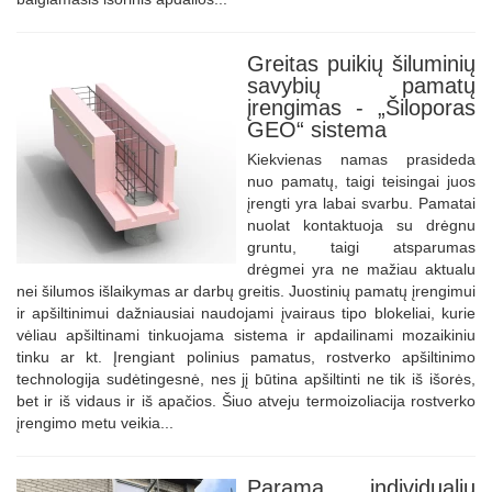
Greitas puikių šiluminių
savybių pamatų
įrengimas - „Šiloporas
GEO“ sistema
Kiekvienas namas prasideda
nuo pamatų, taigi teisingai juos
įrengti yra labai svarbu. Pamatai
nuolat kontaktuoja su drėgnu
gruntu, taigi atsparumas
drėgmei yra ne mažiau aktualu
nei šilumos išlaikymas ar darbų greitis. Juostinių pamatų įrengimui
ir apšiltinimui dažniausiai naudojami įvairaus tipo blokeliai, kurie
vėliau apšiltinami tinkuojama sistema ir apdailinami mozaikiniu
tinku ar kt. Įrengiant polinius pamatus, rostverko apšiltinimo
technologija sudėtingesnė, nes jį būtina apšiltinti ne tik iš išorės,
bet ir iš vidaus ir iš apačios. Šiuo atveju termoizoliacija rostverko
įrengimo metu veikia...
Parama individualių