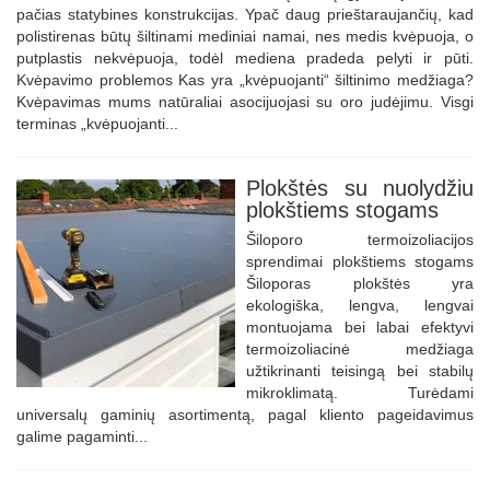
pačias statybines konstrukcijas. Ypač daug prieštaraujančių, kad
polistirenas būtų šiltinami mediniai namai, nes medis kvėpuoja, o
putplastis nekvėpuoja, todėl mediena pradeda pelyti ir pūti.
Kvėpavimo problemos Kas yra „kvėpuojanti“ šiltinimo medžiaga?
Kvėpavimas mums natūraliai asocijuojasi su oro judėjimu. Visgi
terminas „kvėpuojanti...
Plokštės su nuolydžiu
plokštiems stogams
Šiloporo termoizoliacijos
sprendimai plokštiems stogams
Šiloporas plokštės yra
ekologiška, lengva, lengvai
montuojama bei labai efektyvi
termoizoliacinė medžiaga
užtikrinanti teisingą bei stabilų
mikroklimatą. Turėdami
universalų gaminių asortimentą, pagal kliento pageidavimus
galime pagaminti...