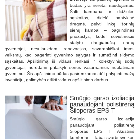
būdas yra neretai naudojamas.
Šalti kambariai ir didžiulės
sąskaitos, didelė santykinė
drėgmė, pelyti linkę išorinių
sienų kampai – pagrindinės
priežastys, kodėl sovietmečiu
statytų daugiabučių namų
gyventojai, nesulaukdami renovacijos, savarankiškai imasi
veiksmų, kad pagerinti gyvenimo sąlygas ir sumažinti šildymo
sąskaitas. Apšiltinimą iš vidaus renkasi ir kolektyvinių sodų
gyventojai, norėdami pritaikyti senus vasarnamius nuolatiniam
gyvenimui. Šis apšiltinimo būdas pasirenkamas dėl palyginti mažų
investicijų, galimybės atlikti vidaus apšiltinimo darbus...
Smūgio garso izoliacija
panaudojant polistireną
Šiloporas EPS T
Smūgio garso izoliacija
panaudojant polistireną
Šiloporas EPS T Akustinis
komfortas – labai svarbi sveikos